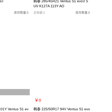
AO
韩泰 285/45R21 Ventus S1 evo3 S
UV K127A 113Y AO
规格：
型号：韩泰2854521
库存数量:0
总销量:0
库存数量:0
货号：韩泰2854521
零售价：￥2000
单位：
￥0
扩展说明：0
01Y Ventus S1 ev
韩泰 225/50R17 94V Ventus S1 evo