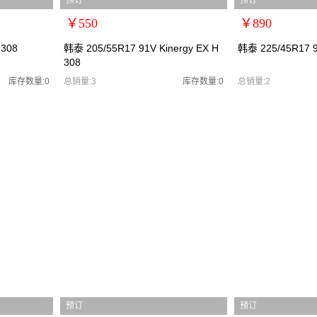
预订
预订
￥550
￥890
扩展说明：0
扩展说明：0
 308
韩泰 205/55R17 91V Kinergy EX H
韩泰 225/45R17 9
308
规格：
规格：
型号：韩泰2055517
型号：韩泰2254517
库存数量:0
总销量:3
库存数量:0
总销量:2
货号：韩泰2055517
货号：韩泰2254517//
零售价：￥550
零售价：￥890
单位：
单位：
预订
预订