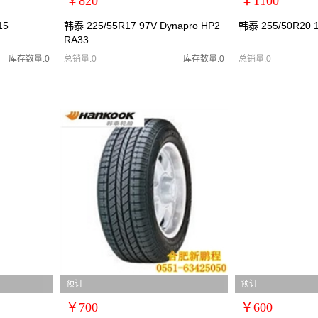
￥820
￥1100
扩展说明：0
扩展说明：0
15
韩泰 225/55R17 97V Dynapro HP2
韩泰 255/50R20 1
RA33
规格：
规格：
型号：韩泰2255517
型号：韩泰2555020
库存数量:0
总销量:0
库存数量:0
总销量:0
货号：韩泰2255517//
货号：韩泰2555020
零售价：￥820
零售价：￥1100
单位：
单位：
预订
预订
￥700
￥600