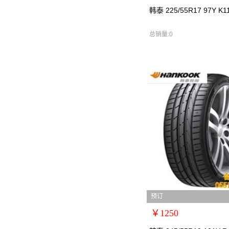
扩展说明：0
韩泰 225/55R17 97Y K1
规格：
型号：韩泰2255517
总销量:0
货号：韩泰2255517////
零售价：￥780
单位：
预订
￥1250
扩展说明：0