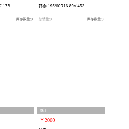
扩展说明：0
K117B
韩泰 195/60R16 89V 452
规格：
型号：
库存数量:0
总销量:0
库存数量:0
货号：韩泰2555521
零售价：￥400
单位：
预订
￥2000
扩展说明：0