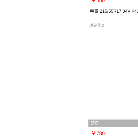
￥580
扩展说明：0
韩泰 215/55R17 94V K4
规格：
型号：韩泰2155517
总销量:3
货号：韩泰2155517111
零售价：￥580
单位：
预订
￥780