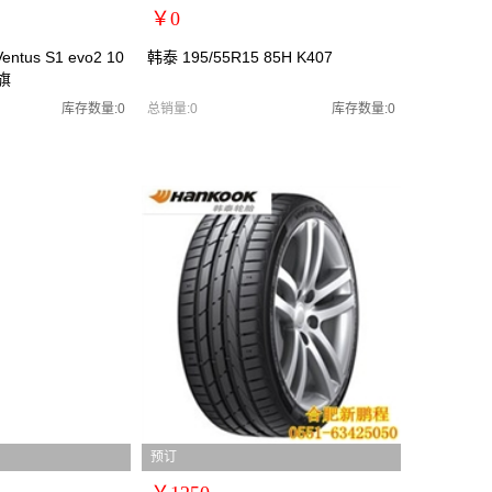
￥0
扩展说明：0
entus S1 evo2 10
韩泰 195/55R15 85H K407
红旗
规格：
型号：韩泰1955515
库存数量:0
总销量:0
库存数量:0
货号：韩泰1955515
零售价：￥0
单位：
预订