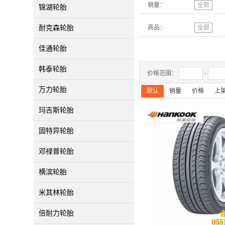
销量：
全部
锦湖轮胎
耐克森轮胎
商品：
全部
佳通轮胎
韩泰轮胎
价格范围：
-
万力轮胎
默认
销量
价格
上
玛吉斯轮胎
固特异轮胎
邓禄普轮胎
横滨轮胎
米其林轮胎
倍耐力轮胎