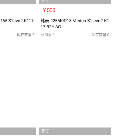
预订
￥550
扩展说明：0
1W S1evo2 K117
韩泰 225/40R18 Ventus S1 evo2 K1
17 92Y AO
规格：
型号：韩泰2254018
库存数量:0
总销量:0
库存数量:0
/
货号：韩泰2254018
零售价：￥550
单位：
预订