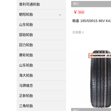
预订
普利司通轮胎
￥360
朝阳轮胎
扩展说明：0
韩泰 185/55R15 86V K4
山东轮胎
规格：
型号：韩泰1855515
总销量:4
固铂轮胎
货号：韩泰1855515
零售价：￥360
回力轮胎
单位：
赛轮轮胎
山东轮胎
海大轮胎
马牌维京
正新轮胎
三角轮胎