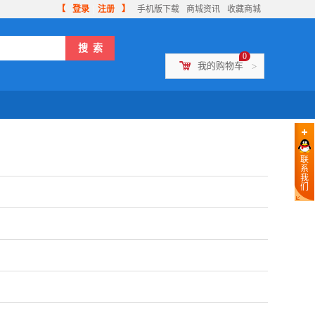
【
登录
|
注册
】
手机版下载
商城资讯
收藏商城
0
我的购物车
>
联
系
我
们