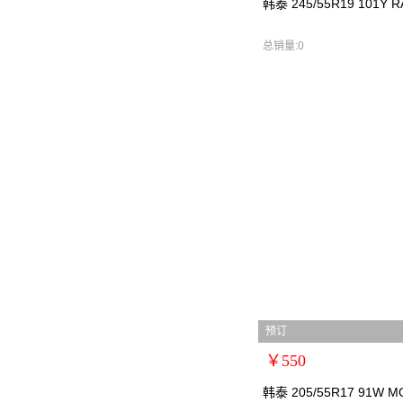
韩泰 245/55R19 101Y R
规格：
型号：韩泰2455519
总销量:0
货号：韩泰2455519
零售价：￥1250
单位：
预订
￥550
扩展说明：0
韩泰 205/55R17 91W MO