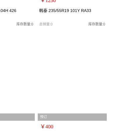
￥1250
扩展说明：0
04H 426
韩泰 235/55R19 101Y RA33
规格：
型号：韩泰2355519
库存数量:0
总销量:0
库存数量:0
货号：韩泰2355519
零售价：￥1250
单位：
预订
￥400