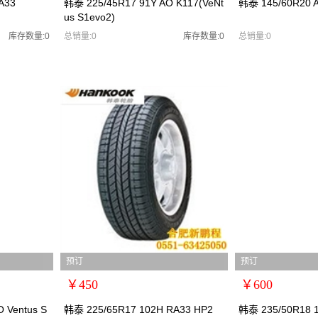
A33
韩泰 225/45R17 91Y AO K117(VeNt
韩泰 145/60R20 
us S1evo2)
规格：
规格：
型号：
型号：
库存数量:0
总销量:0
库存数量:0
总销量:0
货号：韩泰2555522
货号：韩泰2555523
零售价：￥480
零售价：￥585
单位：
单位：
预订
预订
￥450
￥600
扩展说明：0
扩展说明：0
 Ventus S
韩泰 225/65R17 102H RA33 HP2
韩泰 235/50R18 1