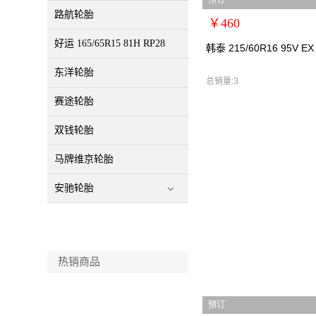
预订
路航轮胎
￥460
好运 165/65R15 81H RP28
扩展说明：0
韩泰 215/60R16 95V EX
规格：
东洋轮胎
型号：韩泰2156016
总销量:3
货号：韩泰2156016
赛途轮胎
零售价：￥460
双钱轮胎
单位：
马牌维京轮胎
安驰轮胎
热销商品
预订