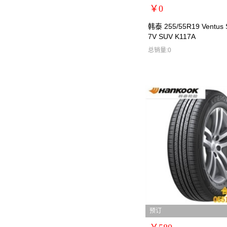
￥0
扩展说明：0
韩泰 255/55R19 Ventus 
7V SUV K117A
规格：
型号：韩泰2555519
总销量:0
货号：韩泰2555519
零售价：￥0
单位：
预订