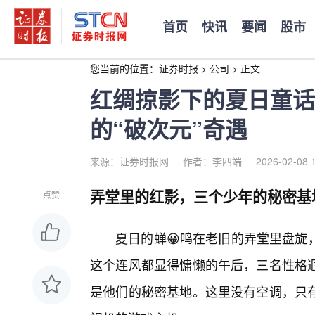
首页
快讯
要闻
股市
您当前的位置：
证券时报
>
公司
>
正文
红绸掠影下的夏日童话
的“破次元”奇遇
来源：证券时报网
作者：李四端
2026-02-08 
弄堂里的红影，三个少年的秘密基
点赞
夏日的蝉😀鸣在老旧的弄堂里盘旋
这个连风都显得慵懒的午后，三名性格迥
是他们的秘密基地。这里没有空调，只