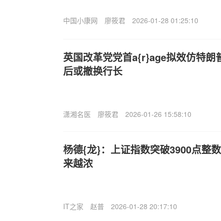
中国小康网
廖筱君
2026-01-28 01:25:10
英国改革党党首
a{r}age拟效仿特
后或撤换行长
潇湘名医
廖筱君
2026-01-26 15:58:10
杨德{龙}：上证指数突破3900点整
来越浓
IT之家
赵普
2026-01-28 20:17:10