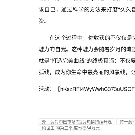
求自己，通过科学的方法来打磨“久久
资。
在这个过程中，你收获的不仅仅是
魅力的自我。这种魅力会随着岁月的流
就是“打造完美曲线”的终极真谛：不仅
弧线，成为你生命中最亮丽的风景线，
活动：【
hKszRFt4WyWwhC373uUSCF
外—资对中国市场?投资热情持续升温
特一药?
硕世生.物第三季;度亏损84万元