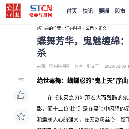
首页
快讯
要闻
股市
您当前的位置：
证券时报
>
公司
>
正文
蝶舞芳华，鬼魅缠绵：
杀
来源：证券时报网
作者：彭文正
2026-02-08 
绝世毒舞：蝴蝶忍的“鬼上天”序曲
点赞
在《鬼灭之刃》那宏大而残酷的鬼
影，而十二位“柱”则是在黑暗中闪耀的
和震撼人心的强大，在无数粉丝心中留