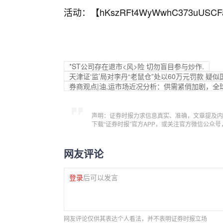
活动：【
hKszRFt4WyWwhC373uUSCF
*ST公司存在退市<风>险 切勿盲目参与炒作.
天津证‘监’局对李丹“老鼠仓”处以60万元罚款 
券商观点|油,运市场近况分析：供需紧俏加剧，全球
声明：证券时报力求信息真实、准确，文章提及内
下载“证券时报”官方APP，或关注官方微信公众
网友评论
登录
后可以发言
网友评论仅供其表达个人看法，并不表明证券时报立场